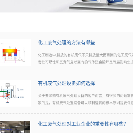
化工废气处理的方法有哪些
化工制造中,排放的有机废气不只排放量大而且因为化工废气
毒性可燃性和恶臭气息以至有的气体还会毁坏臭氧层影响生态均
有机废气处理设备如何选择
有口碑的化工废气处理显得尤为重要，下面介绍一下化工废
的吸附法主要应用于塑料、涂料橡胶等化工消费排放的有机
关于要采购有机废气处理设备的客户而言，有很多的问题需
做吸附剂。因而活性炭吸附法只是用于某些高浓度的有机废
家的是，有机废气处置设备可以顺利运转的根本原因是要保证型
用于消费节约原材料。有机废气处置设备因其工艺品种繁多
化氧化、低温等离子体、活性炭吸附、水洗等计划。但单一
工艺组合运用。二、冷凝法此化工废气处理办法是采用提高
化工废气处理对工业企业的重要性有哪些？
样选择适宜的有机废气处置设备？下面一起来了解一下。1
中一些易于凝结的有害物质凝结成液体从废气中别离出来的
型的重要要素之一，设备处置风量小于实践风量则会形成局