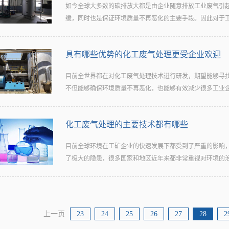
用碱液循环法，吸收磺化法苯酚消费中的含酚废气酸化吸收
如今全球大多数的碳排放大都是由企业随意排放工业废气引
由于处置风量大于实践风量，形成不必要的处置费用增加运
消费过程中，排放的废气中含有大量有机污染物和恶臭物质
缓，同时也是保证环境质量不再恶化的主要手段。因此对于工业
气处理设备来说有着重要意义。选用高等雾化系统，洗涤液
的是化工废气处理在熄灭过程中构成的中间产物可能比原来
去除细微颗粒，能较完全地去除粉尘、漆雾，从丝网除沫器
时间以保证熄灭完整。能够在净化塔内可参加填料进步吸收
择不同的废气成分要选用不同的有机废气处理设备型号，常
备...
具有哪些优势的化工废气处理更受企业欢迎
做好化工废气处理工作，才能确保大部分工业类企业能够正
处置，特殊的成分就需要特殊的设备来处置否则很容易处置
称心的化工废气处理对企业而言具有哪些重要性。一、确保
废气使效果到达更佳。过低的pH值通常使液相中的有机物以
目前全世界都在对化工废气处理技术进行研发，期望能够寻
废气排放都确立了严格的标准，在不定期的企业废气质量检
以被微生物降解。3、依据处置工艺来选择假如公司整体工
不但能够确保环境质量不再恶化，也能够有效减少很多工业企业
准，将会给与责令整改禁止经营高额罚款等严厉的处罚，因
机废气处理设备型号，假如未肯定就要依据实践状况来进行
工作也需要高度重视。二、净化厂区空气质量受工业废气影
要选择性价比高的型号，如遭到空间限制则应该选择体积小的设
境，很多工业企业在化工废气处理工作进行之前整个厂区在
化工废气处理的主要技术都有哪些
。目前已经很多先进的化工废气处理技术问世并且投入到了
云压顶的模样，不但对工业企业的对外形象造成了严重的影
势的化工废气处理技术更受企业用户的欢迎。一、治理效果
保护员工身体健康员工是一个企业能够健康发展极为重要的
目前全球环境在工矿企业的快速发展下都受到了严重的影响
正常运行，对于很多迫于政府压力投入资金进行废气处理的
影响，很多年轻员工就患上了各种恶性疾病，这些员工不但
了极大的隐患，很多国家和地区近年来都非常重视对环境的治理
时都会将该处理技术的效果和质量作为重要的标准，因此目
来了沉重的医疗负担。因此为确保员工的身体健康，化工废
果的技术更容易受到企业用户的欢迎。二、治理价格实惠的
题。目前废气治疗工作目前在世界各地均已达成了共识，而
入重金进行化工废气处理先进技术的配备，这类企业大多会
气处...
的罪魁祸首工业废气就是首要治理对象。那么对于化工废气
些具有较好的治理效果并且投入资金不高的化工废气处理技
呢？一、等离子治理技术工业废气中的成分极为复杂，其中
多企业中的重要原因。三、后期维护简单的原则上目前所有
上一页
23
24
25
26
27
28
2
等离子治理技术是在众多化工废气处理技术中，无论是治理
护，某些大家称赞的化工废气处理技术所需要的维护成本极