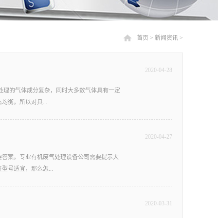
首页
>
新闻资讯
>
2020
-
04
-
28
处理的气体成分复杂，同时大多数气体具有一定
衡。所以对具...
2020
-
04
-
27
气处理的方法有哪些？一、吸附法化工废气处理
废气或者有机溶剂的净化处置，通常运用活性炭
要答案。专业有机废气处理设备公司需要提示大
气处置，经活性炭吸附回收的有机物或溶剂可回
号适宜，那么怎...
而应用普遍，针对喷漆房废气处置能够采用光催
的设备并不能高效净化废气这就需要将上述几种
度气压力或者降低废气温度的办法，使化工废气
2020
-
03
-
31
、依据风量来选择风量是决议有机废气处理设备选
办法。例如用水吸收合成树脂厂的含甲醛尾气，
部废气未经处置就排放达不到排放规范。反之，