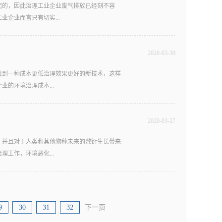
液回收苯酚，并回收丙烷。三、燃烧法化工行业
起的，因此治理工业企业废气排放已经刻不容
转本钱，因而依据实践风量来进行选择对有机废
可用催化熄灭法或者直接熄灭法处置。需要留意
企业而言只有切实...
可雾化成微小、均匀的液滴，使气液充分接触可
的污染物危害更大，所以必须要控制好熄灭温度
带出的少量水汽也可截除。2、依据废气成分来选
效果，在塔体顶部装有液气别离器和自动加药设
见的废气成分，普通的有机废气处置设备都可以
2020
-
03
-
30
常的运营。那么接下来就来为广大工业企业普及
不达标。有机废气处理设备有针对性地处置有机
企业正常经营目前很多地区政府对于工业企业的
离子形态存在，因而在这样的状态下的有机物难
找到一种成本更低治理效果更好的新技术，这样
测中一旦发现工业企业废气排放达不到制定的标
艺能够经过肯定，那么就依据工艺来选择适宜的有
的环境治理成本...
此为了确保企业能够正常的运营，化工废气处理
选择。假如有机废气处置设备处置的空间大，需
响更大的通常就是排放废气厂家的厂区空气环
备型号来处置。总而言之，有机废气...
工作中都被浓黑的烟雾所笼罩，远远望去颇有乌
2020
-
03
-
27
实际的应用中。接下来就来了解一下具有哪些优
响，同时厂区的工作环境也无法令人满意。三、
突出的化工废气处理的效果直接关系到企业能够
财富，过去很多工业企业的员工由于厂区废气的
，并且对于人类和其他物种未来的敷衍生长带来
企业而言，在选择质量可靠的化工废气处理技术
自身受到了极大的痛苦，同时也给对应的企业带
工作，环境恶化...
前等离子处理技术和生物洗涤等具有更好治理效
气处理也是很多工业企业需要重视需要解决的问
由于部分工业企业的盈利状态不够理想，无力投
在政府管制下的各类工业企业开始意识到化工废
将治理技术的价格作为首要的衡量因素，对于一
处理效果更好维护更简单的先进技术主要有哪些
术更加青睐，这也是化工废气处理能够活跃在很
大多都会对人体和环境造成不可逆转的伤害，而
的化工废气处理都需要企业投入人力进行后期维
9
30
31
32
下一页
效果还是治理成本都具有很大的优势，也是目前
为庞大，无形中给企业造成了较大的经济负担。