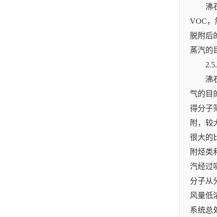
沸
VOC
脱附后
蒸汽的
2.
沸
气的目
得分子
附，较
很大的
附烃类
汽经过
分子从
风量低
系统总