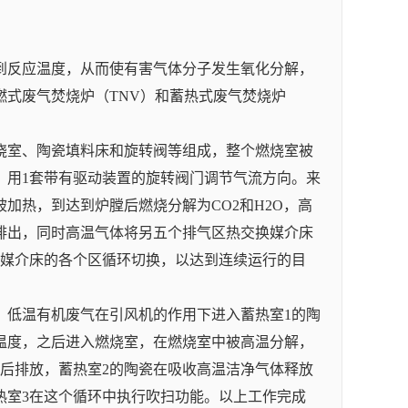
到反应温度，从而使有害气体分子发生氧化分解，
式废气焚烧炉（TNV）和蓄热式废气焚烧炉
烧室、陶瓷填料床和旋转阀等组成，整个燃烧室被
），用1套带有驱动装置的旋转阀门调节气流方向。来
加热，到达到炉膛后燃烧分解为CO2和H2O，高
排出，同时高温气体将另五个排气区热交换媒介床
瓷媒介床的各个区循环切换，以达到连续运行的目
室，低温有机废气在引风机的作用下进入蓄热室1的陶
温度，之后进入燃烧室，在燃烧室中被高温分解，
后排放，蓄热室2的陶瓷在吸收高温洁净气体释放
热室3在这个循环中执行吹扫功能。以上工作完成