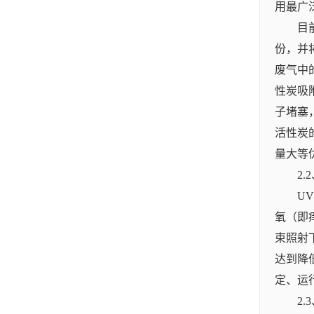
用最广
目
份，并
废气中
性炭吸
子堵塞
活性炭
量大等
2.
U
氧（即
束照射
达到降
定、运
2