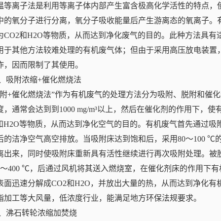
温等离子法是利用等离子体内部产生富含极高化学活性的特点，
中的氧分子进行分离，氧分子吸收能量后产生游离态的氧离子。
为CO2和H2O等物质，从而达到净化废气的目的。此种方法具
用于其他方法较难处理的有机废气体；但由于采用高压放电装置
炸，因而限制了其使用。
.4、吸附浓缩+催化燃烧法
吸附+催化燃烧法”作为有机废气的处理方法分为吸附、脱附和催
度，通常会达到到1000 mg/m³以上，然后在催化剂的作用下
2和H2O等物质，从而达到净化空气的目的。有机废气首先通过
后的洁净空气高空排放。当吸附床达到饱和后，采用80～100 
离出来，同时使吸附床重新具有活性继续进行再次吸附处理。被
00～400 ℃，后通过风机将其送入燃烧室，在催化剂床的作用
表面迅速分解成CO2和H2O，并放出大量的热，从而达到净化
脂加工等大风量，低浓度行业，能满足地方环保法规要求。
.5、沸石转轮浓缩加焚烧