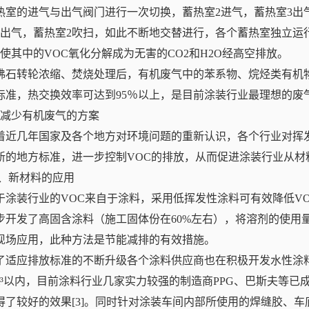
热室的进气与出气阀门进行一次切换，蓄热室2进气，蓄热室3出
1出气，蓄热室2吹扫，如此不断地交替进行，各个蓄热室独立运行
，使其中的VOC氧化分解成为无害的CO2和H2O经高空排放。
沸石转轮浓缩、焚烧处理后，有机废气中的苯系物、烷烃类有机物
标准，热交换效率可达到95％以上，是目前涂装行业最理想的废
、减少有机废气的方案
着近几年国家及各个地方对环境问题的重新认识，各个行业对挥
新的地方标准，进一步控制VOC的排放，从而促进涂装行业从材
.1、新材料的应用
于涂装行业的VOC来自于涂料，采用低挥发性涂料可有效降低V
步开发了高固含涂料（施工固体份在60%左右），将溶剂的使用量降低
现场应用，此种方法是节能减排的有效措施。
了适应排放标准的不断升级各个涂料供应商也在积极开发水性涂
mg/m³以内，目前涂料行业几家实力较强的制造商PPG、巴斯夫
得了较好的效果[3]。同时针对涂装车间内部所使用的焊缝胶、