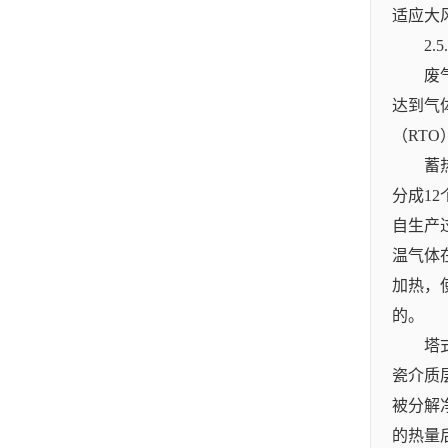
适应大
2
废
达到气
（RT
蓄
分成1
自生产
温气体
加热，
的。
塔
瓷介质
被分解
的热量