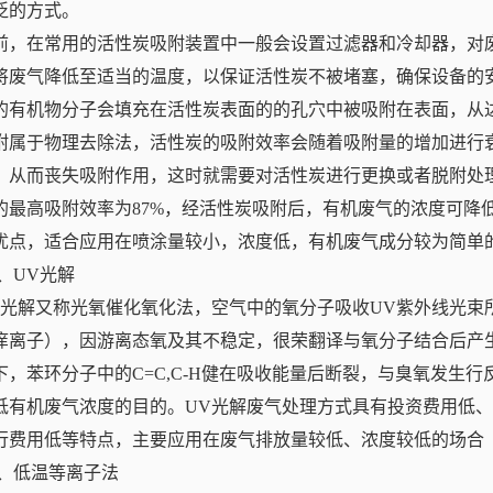
泛的方式。
前，在常用的活性炭吸附装置中一般会设置过滤器和冷却器，对
将废气降低至适当的温度，以保证活性炭不被堵塞，确保设备的
的有机物分子会填充在活性炭表面的的孔穴中被吸附在表面，从
附属于物理去除法，活性炭的吸附效率会随着吸附量的增加进行
，从而丧失吸附作用，这时就需要对活性炭进行更换或者脱附处
的最高吸附效率为87%，经活性炭吸附后，有机废气的浓度可降低
优点，适合应用在喷涂量较小，浓度低，有机废气成分较为简单
2、UV光解
V光解又称光氧催化氧化法，空气中的氧分子吸收UV紫外线光束
痒离子），因游离态氧及其不稳定，很荣翻译与氧分子结合后产
下，苯环分子中的C=C,C-H健在吸收能量后断裂，与臭氧发生行
低有机废气浓度的目的。UV光解废气处理方式具有投资费用低
行费用低等特点，主要应用在废气排放量较低、浓度较低的场合
.3、低温等离子法