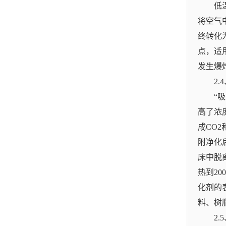
低
将空气
终转化
点，适
发生爆
2
“
高了浓
成CO
附净化
床中脱
热到2
化剂的
料、树
2