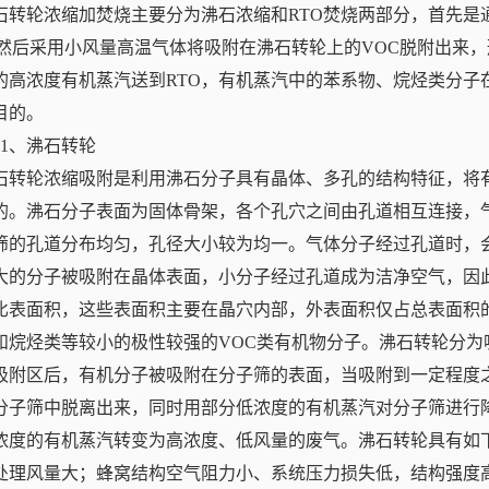
石转轮浓缩加焚烧主要分为沸石浓缩和RTO焚烧两部分，首先是
，然后采用小风量高温气体将吸附在沸石转轮上的VOC脱附出来
的高浓度有机蒸汽送到RTO，有机蒸汽中的苯系物、烷烃类分子在
目的。
5.1、沸石转轮
石转轮浓缩吸附是利用沸石分子具有晶体、多孔的结构特征，将
的。沸石分子表面为固体骨架，各个孔穴之间由孔道相互连接，
筛的孔道分布均匀，孔径大小较为均一。气体分子经过孔道时，
大的分子被吸附在晶体表面，小分子经过孔道成为洁净空气，因此
比表面积，这些表面积主要在晶穴内部，外表面积仅占总表面积
和烷烃类等较小的极性较强的VOC类有机物分子。沸石转轮分
吸附区后，有机分子被吸附在分子筛的表面，当吸附到一定程度
分子筛中脱离出来，同时用部分低浓度的有机蒸汽对分子筛进行
浓度的有机蒸汽转变为高浓度、低风量的废气。沸石转轮具有如
处理风量大；蜂窝结构空气阻力小、系统压力损失低，结构强度