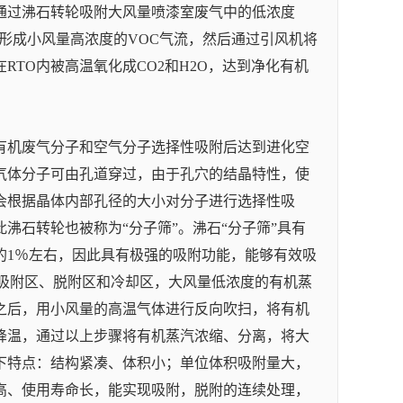
通过沸石转轮吸附大风量喷漆室废气中的低浓度
，形成小风量高浓度的VOC气流，然后通过引风机将
RTO内被高温氧化成CO2和H2O，达到净化有机
有机废气分子和空气分子选择性吸附后达到进化空
气体分子可由孔道穿过，由于孔穴的结晶特性，使
会根据晶体内部孔径的大小对分子进行选择性吸
沸石转轮也被称为“分子筛”。沸石“分子筛”具有
的1％左右，因此具有极强的吸附功能，能够有效吸
为吸附区、脱附区和冷却区，大风量低浓度的有机蒸
之后，用小风量的高温气体进行反向吹扫，将有机
降温，通过以上步骤将有机蒸汽浓缩、分离，将大
下特点：结构紧凑、体积小；单位体积吸附量大，
高、使用寿命长，能实现吸附，脱附的连续处理，