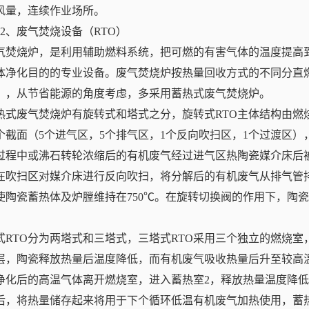
风量，连续作业场所。
.5.2、废气焚烧设备（RTO）
气焚烧炉，是利用辅助燃料系统，把可燃的有害气体的温度提高
体净化目的的专业设备。废气焚烧炉按热量回收方式的不同分直燃
O），从节省能源的角度考虑，多采用蓄热式废气焚烧炉。
热式废气焚烧炉有旋转式和塔式之分，旋转式RTO主体结构由燃
2个截面（5个进气区，5个排气区，1个反向吹扫区，1个过渡区
过程中或沸石转轮浓缩后的有机废气经过进气区热陶瓷媒介床后被
在吹扫区对媒介床进行反向吹扫，将分解后的有机废气从排气管
使陶瓷蓄热体及炉膛维持在750℃。在旋转切换阀的作用下，陶
式RTO分为两塔式和三塔式，三塔式RTO采用三个独立的燃烧
层，陶瓷释放热量后温度降低，而有机废气吸收热量后升至较高
净化后的高温气体离开燃烧室，进入蓄热室2，释放热量温度降低
后，将热量储存起来将用于下个循环低温有机废气加热使用，蓄