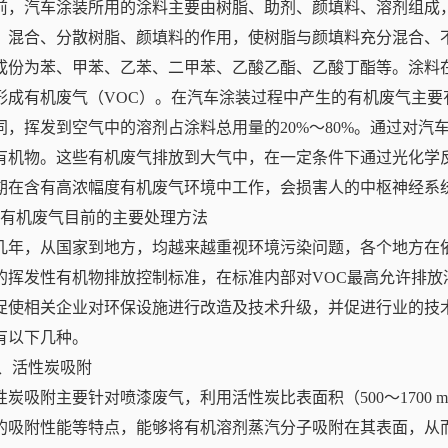
前，汽车涂装所用的涂料主要由树脂、助剂、颜填料、溶剂组成
、混合、分散树脂、颜填料的作用，使树脂与颜填料充分混合、
成份为苯、甲苯、乙苯、二甲苯、乙酸乙酯、乙酸丁酯等。涂料
形成有机废气（VOC）。在汽车涂装过程中产生的有机废气主
同，挥发到空气中的溶剂占涂料总用量的20%～80%。通过对
种有机物。这些有机废气排放到大气中，在一定条件下通过光化学
期在含有高浓幅度有机废气环境中工作，会损害人的中枢神经系
、有机废气目前的主要处理方法
几年，从国家到地方，均越来越重视环境污染问题，各个地方在
的挥发性有机物排放控制标准，在标准内部对VOC最高允许排
促使相关企业对环保设施进行改造及技术升级，并促进行业的技
有以下几种。
.1、活性炭吸附
性炭吸附主要针对喷漆废气，利用活性炭比表面积（500～1700 
的吸附性能等特点，能够将有机溶剂蒸汽分子吸附在其表面，从