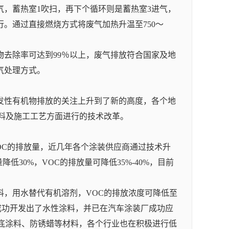
气，蓄热室1吹扫，再下个循环则是蓄热室3进气，
。通过直接燃烧方式将废气加热升温至750～
去除率可达到99％以上，废气排放符合国家及地
气处理方式。
发性有机物排放的关注上升到了新的高度，各个地
料及施工工艺方面进行的技术改革。
OC的排放量，近几年各个涂装供应商通过技术升
30%，VOC的排放量可降低35%-40%，目前
料，用水替代有机溶剂，VOC的排放浓度可降低至
等已成功开发出了水性涂料，并已在汽车涂装厂成功应
车底涂料、防锈蜡等材料，各个行业也在积极进行低