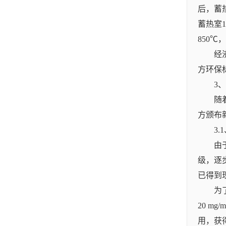
后，蓄
蓄热室
850℃
经
方环保
3
随
方颁布
3
由
级，逐
已得到
为
20 
用，获