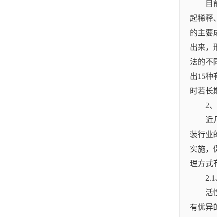
目
起稀释
的主要
出来，
法的不
出15
时若长
2
近
装行业
实施，
理方式
2
活
有优异