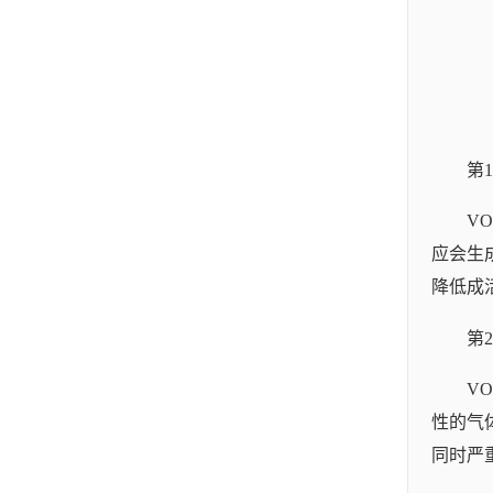
第
V
应会生
降低成
第
V
性的气
同时严