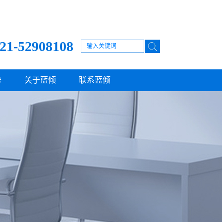
21-52908108
势
关于蓝倾
联系蓝倾