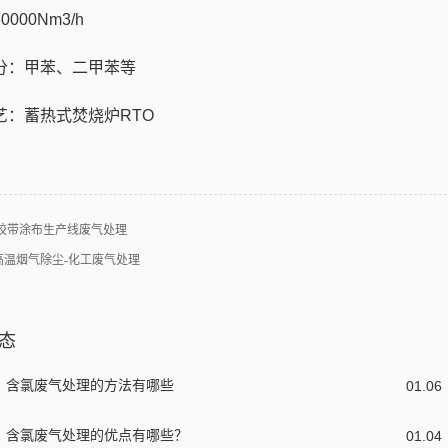
000Nm3/h
分：甲苯、二甲苯等
艺：蓄热式焚烧炉RTO
胶带涂布生产线废气处理
高温烟气除尘-化工废气处理
态
含氯废气处理的方法有哪些
01
.
06
含氯废气处理的优点有哪些？
01
.
04