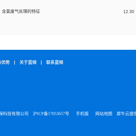
含氯废气处理的特征
12
.
30
务优势
关于蓝倾
联系蓝倾
海蓝倾环保科技有限公司
沪ICP备17053657号
手机版
网站地图
犀牛云提