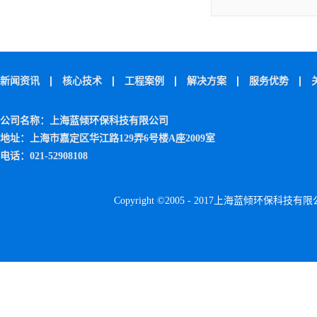
二氧化硫、甲硫氢
二甲二硫、二硫化
气，还有苯、甲苯
醚类、脂类、醇类
机废气。处理工艺
量，通常采用浓缩
设备（RTO/RCO
新闻资讯
核心技术
工程案例
解决方案
服务优势
800mg/Nm3以
烧设备（RTO/RC
中，我们可以考虑
公司名称：上海蓝倾环保科技有限公司
程度地提高节能效
地址：上海市嘉定区华江路129弄6号楼A座2009室
硫化物，氮化物，
置一起使用。
电话：021-52908108
Copyright ©2005 - 2017上海蓝倾环保科技有