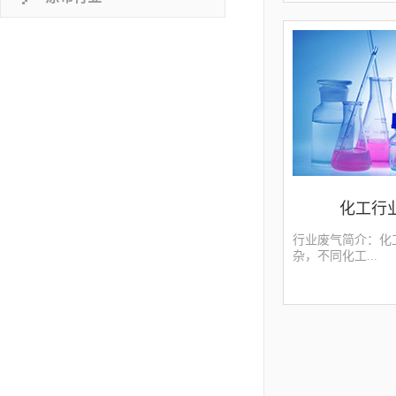
来自于喷涂、干燥
物主要为喷涂时产
剂，干燥挥发产生
要来自于空气喷涂
飞散的部分，其成
致。有机溶剂主要
中的溶剂、稀释剂
排放，其主要的污
甲苯等，大多数废
丁酮、异丙醇等有
据涂装行业废气的
浓度低，成分复杂
优先采用热氧化的
化工行
质具体分析，通常
废气预处理，除去
F4+F7+G9三层
行业废气简介：化
轮，把大风量、低
杂，不同化工...
风量、高浓度的废
（RTO，RCO或
损耗，设计时还可
产品所产生的废气
给烘干房。
的。比如，橡胶化
厂、颜料化工厂以
针对化工行业，我
体分析，选择合适
业的废气主要有氨