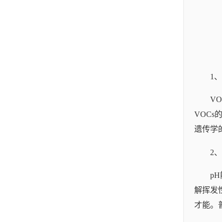
1
V
VOC
遗传学
2、
p
解挥发
才能。