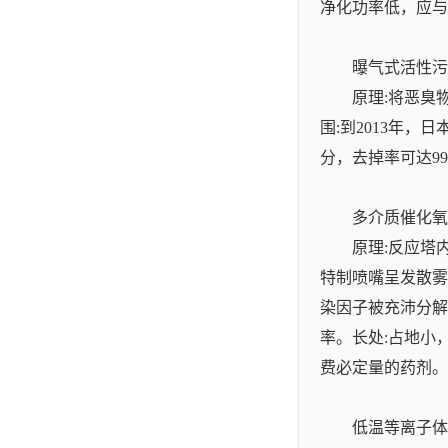
净化功率低，应与
曝气式活性污
原理:将恶臭
围:到2013年
分，去掉率可达9
多介质催化氧
原理:反应塔
特制喷嘴呈发散雾
染因子被充沛分解
率。长处:占地小
费必定量的药剂。
低温等离子体